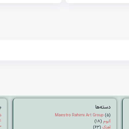
دسته‌ها
ب
۵
Maestro Rahimi Art Group
(5)
آلبوم
(18)
۴
آهنگ
(63)
۳