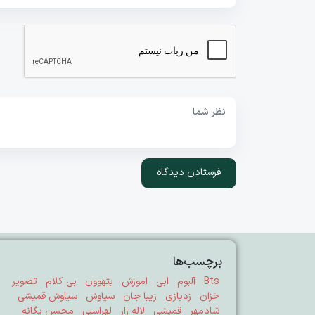
برچسب‌ها
Bts
آلبوم
ابی
اموزش
بتهوون
بی کلام
تصویر
خزان
زدبازی
زیبا جان
سیاوش
سیاوش قمیشی
شادمهر
قمیشی
لاله زار
لهراسبی
محسن یگانه