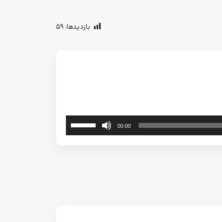
بازدیدها:
59
برای
00:00
افزایش
یا
کاهش
صدا
از
کلیدهای
بالا