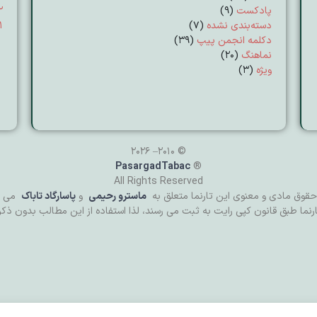
پادکست
(9)
۲
دسته‌بندی نشده
(7)
۱
دکلمه انجمن پیپ
(39)
نماهنگ
(20)
ویژه
(3)
© 2010– 2026
PasargadTabac
®
All Rights Reserved
حقوق مادی و معنوی اين تارنما متعلق به
ماسترو رحیمی
و
پاسارگاد تاباک
می ب
رنما طبق قانون کپی رایت به ثبت می رسند، لذا استفاده از این مطالب بدون ذک