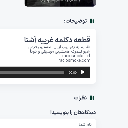
توضیحات:
قطعه دکلمه غریبه آشنا
تقدیم به پدر
پیپ
ایران
ماسترو رحیمی
رادیو اسموک, همنشینی موسیقی و دود!
radiosmoke.art
radiosmoke.com
پخش‌کننده
00:00
صوت
نظرات
دیدگاهتان را بنویسید!