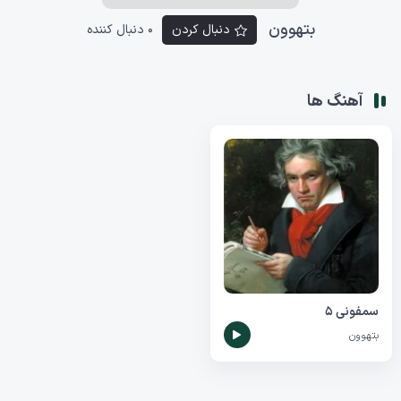
بتهوون
دنبال کردن
0 دنبال کننده
آهنگ ها
سمفونی ۵
بتهوون