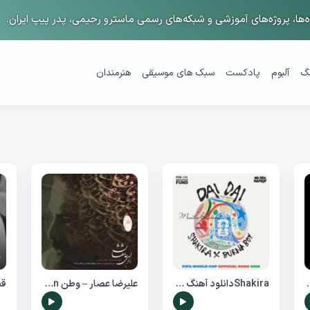
ها، پروژه‌های آموزشی و شبکه‌های رسمی ماسترو رحیمی، پدر پیپ ایران.
گ
آلبوم
پادکست
سبک های موسیقی
هنرمندان
ن نوحه های ریمیکس شده برای ماشین
Shakiraدانلود آهنگ رسمی جام جهانی 2026 شکیرا دای دای Dai Dai
علیرضا عصار – وطن Alireza-Assar-Vatan