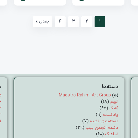
1
2
3
4
بعدی »
دسته‌ها
ب
۵
Maestro Rahimi Art Group
(5)
آلبوم
(18)
۴
آهنگ
(63)
۳
پادکست
(9)
۲
دسته‌بندی نشده
(7)
۱
دکلمه انجمن پیپ
(39)
نماهنگ
(20)