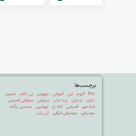
برچسب‌ها
Bts
آلبوم
ابی
اموزش
بتهوون
بی کلام
تصویر
خزان
زدبازی
زیبا جان
سیاوش
سیاوش قمیشی
شادمهر
قمیشی
لاله زار
لهراسبی
محسن یگانه
موسیقی
موسیقی شرقی
کی پاپ