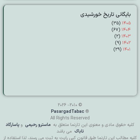
بایگانی تاریخ خورشیدی
(۳۵)
۱۴۰۵
(۶۷)
۱۴۰۴
(۲)
۱۴۰۳
(۹)
۱۴۰۲
(۲۹)
۱۴۰۱
© 2010– 2026
PasargadTabac
®
All Rights Reserved
كليه حقوق مادی و معنوی اين تارنما متعلق به
ماسترو رحیمی
و
پاسارگاد
تاباک
می باشد
کلیه مطالب این تارنما طبق قانون کپی رایت به ثبت می رسند، لذا استفاده از