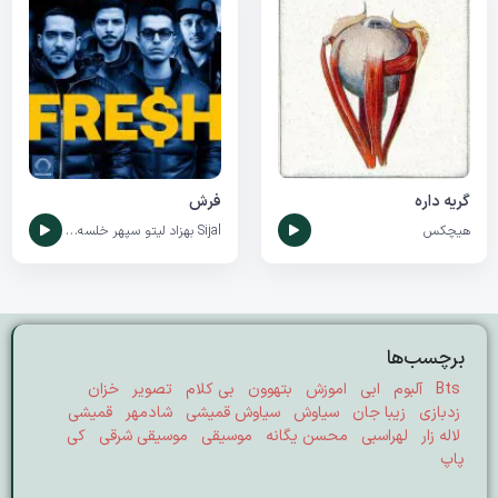
گریه داره
فرش
هیچکس
Sijal
بهزاد لیتو
سپهر خلسه
مهراد هیدن
برچسب‌ها
Bts
آلبوم
ابی
اموزش
بتهوون
بی کلام
تصویر
خزان
زدبازی
زیبا جان
سیاوش
سیاوش قمیشی
شادمهر
قمیشی
لاله زار
لهراسبی
محسن یگانه
موسیقی
موسیقی شرقی
کی
پاپ