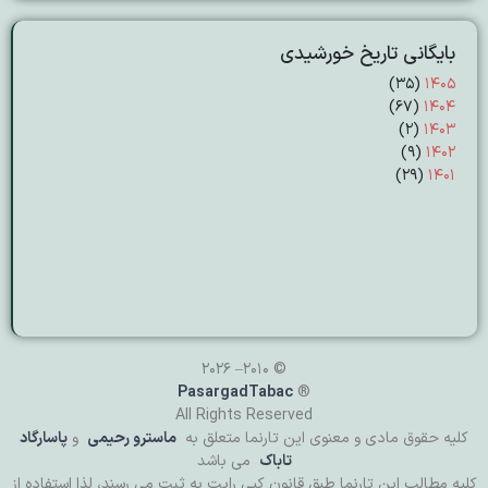
بایگانی تاریخ خورشیدی
(۳۵)
۱۴۰۵
(۶۷)
۱۴۰۴
(۲)
۱۴۰۳
(۹)
۱۴۰۲
(۲۹)
۱۴۰۱
© 2010– 2026
PasargadTabac
®
All Rights Reserved
كليه حقوق مادی و معنوی اين تارنما متعلق به
ماسترو رحیمی
و
پاسارگاد
تاباک
می باشد
کلیه مطالب این تارنما طبق قانون کپی رایت به ثبت می رسند، لذا استفاده از