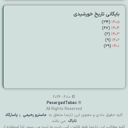
بایگانی تاریخ خورشیدی
(۳۴)
۱۴۰۵
(۶۷)
۱۴۰۴
(۲)
۱۴۰۳
(۹)
۱۴۰۲
(۲۹)
۱۴۰۱
© 2010– 2026
PasargadTabac
®
All Rights Reserved
كليه حقوق مادی و معنوی اين تارنما متعلق به
ماسترو رحیمی
و
پاسارگاد
تاباک
می باشد
کلیه مطالب این تارنما طبق قانون کپی رایت به ثبت می رسند، لذا استفاده از