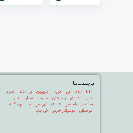
برچسب‌ها
Bts
آلبوم
ابی
اموزش
بتهوون
بی کلام
تصویر
خزان
زدبازی
زیبا جان
سیاوش
سیاوش قمیشی
شادمهر
قمیشی
لاله زار
لهراسبی
محسن یگانه
موسیقی
موسیقی شرقی
کی پاپ