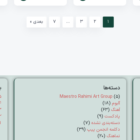
1
2
3
…
7
بعدی »
دسته‌ها
ب
۵
Maestro Rahimi Art Group
(5)
آلبوم
(18)
۴
آهنگ
(63)
۳
پادکست
(9)
۲
دسته‌بندی نشده
(7)
۱
دکلمه انجمن پیپ
(39)
نماهنگ
(20)