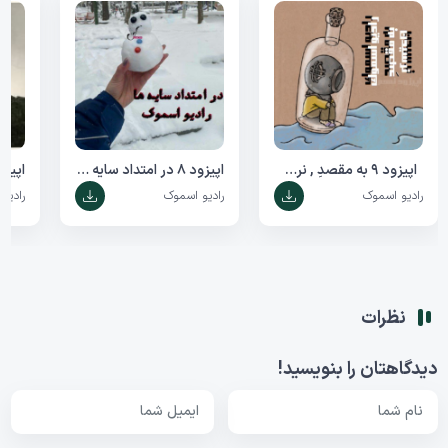
اپیزود 9 به مقصدِ , نرسیدن
اپیزود 8 در امتداد سایه ها
اپیزود 1 چپ
رادیو اسموک
رادیو اسموک
رادیو
نظرات
دیدگاهتان را بنویسید!