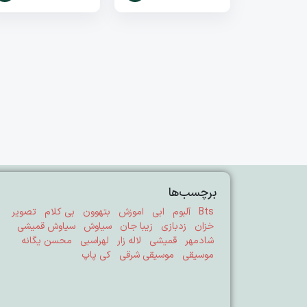
برچسب‌ها
Bts
آلبوم
ابی
اموزش
بتهوون
بی کلام
تصویر
خزان
زدبازی
زیبا جان
سیاوش
سیاوش قمیشی
شادمهر
قمیشی
لاله زار
لهراسبی
محسن یگانه
موسیقی
موسیقی شرقی
کی پاپ