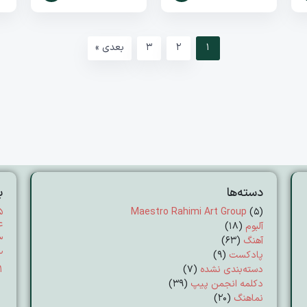
1
2
3
بعدی »
دسته‌ها
ب
۵
Maestro Rahimi Art Group
(5)
آلبوم
(18)
۴
آهنگ
(63)
۳
پادکست
(9)
۲
دسته‌بندی نشده
(7)
۱
دکلمه انجمن پیپ
(39)
نماهنگ
(20)