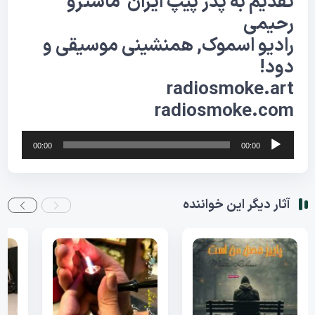
تقدیم به پدر
پیپ
ایران
ماسترو
رحیمی
رادیو اسموک, همنشینی موسیقی و
دود!
radiosmoke.art
radiosmoke.com
پخش‌کننده
00:00
00:00
صوت
آثار دیگر این خواننده