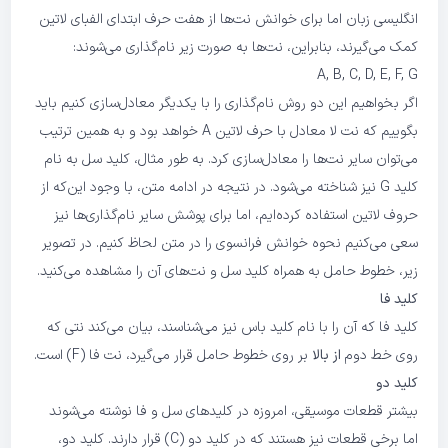
انگلیسی زبان اما برای خوانش نت‌ها از هفت حرف ابتدای الفبای لاتین
کمک می‌گیرند، بنابراین، نت‌ها به صورت زیر نام‌گذاری می‌شوند:
A, B, C, D, E, F, G
اگر بخواهیم این دو روش نام‌گذاری را با یکدیگر معادل‌سازی کنیم باید
بگوییم که نت لا معادل با حرف لاتین A خواهد بود و به همین ترتیب
می‌توان سایر نت‌ها را معادل‌سازی کرد. به طور مثال، کلید سل به نام
کلید G نیز شناخته می‌شود. در نتیجه در ادامه متن، با وجود این‌که از
حروف لاتین استفاده کرده‌ایم، اما برای پوشش سایر نام‌گذاری‌ها نیز
سعی می‌کنیم نحوه خوانش فرانسوی را در متن لحاظ کنیم. در تصویر
زیر‌، خطوط حامل به همراه کلید سل و نت‌های آن ‌را مشاهده می‌کنید.
کلید فا
کلید فا که آن را با نام کلید باس نیز می‌شناسند، بیان می‌کند نتی که
روی خط دوم
از بالا
بر روی خطوط حامل قرار می‌گیرد، نت فا (F) است.
کلید دو
بیشتر قطعات موسیقی، امروزه در کلیدهای سل و فا نوشته می‌شوند
اما برخی قطعات نیز هستند که در کلید دو (C) قرار دارند. کلید دو،