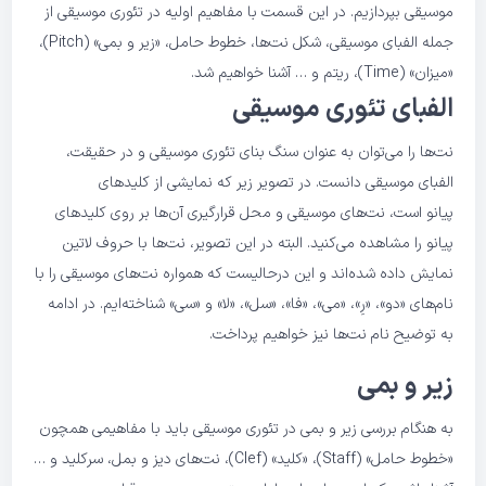
موسیقی بپردازیم. در این قسمت با مفاهیم اولیه در تئوری موسیقی از
جمله الفبای موسیقی، شکل نت‌ها، خطوط حامل، «زیر و بمی» (Pitch)،
«میزان» (Time)، ریتم و … آشنا خواهیم شد.
الفبای تئوری
موسیقی
نت‌ها را می‌توان به عنوان سنگ بنای تئوری موسیقی و در حقیقت،
الفبای موسیقی دانست. در تصویر زیر که نمایشی از کلیدهای
پیانو است، نت‌های موسیقی و محل قرارگیری آن‌ها بر روی کلیدهای
پیانو را مشاهده می‌کنید. البته در این تصویر، نت‌ها با حروف لاتین
نمایش داده شده‌‌اند و این درحالیست که همواره نت‌های موسیقی را با
نام‌های «دو»، «رِ»، «می»، «فا»، «سل»، «لا» و «سی» شناخته‌ایم. در ادامه
به توضیح نام نت‌ها نیز خواهیم پرداخت.
زیر و بمی
به هنگام بررسی زیر و بمی در تئوری موسیقی باید با مفاهیمی همچون
«خطوط حامل» (Staff)، «کلید» (Clef)، نت‌های دیز و بمل، سرکلید و …