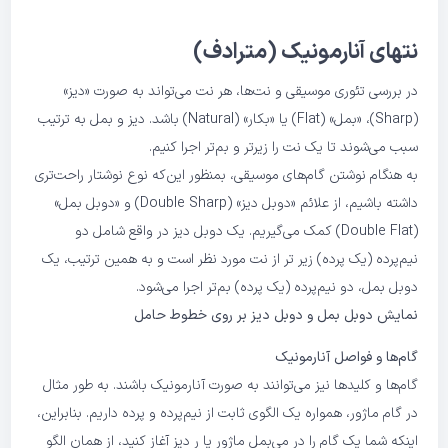
نتهای آنارمونیک (مترادف)
در بررسی تئوری موسیقی و نت‌ها، هر نت می‌تواند به صورت «دیز»
(Sharp)، «بمل» (Flat) یا «بکار» (Natural) باشد. دیز و بمل به ترتیب
سبب می‌شوند تا یک نت را زیرتر و بم‌تر اجرا کنیم.
به هنگام نوشتن گام‌های موسیقی، بمنظور این‌که نوع نوشتار راحت‌تری
داشته باشیم، از علائم «دوبل دیز»‌ (Double Sharp) و «دوبل بمل»
(Double Flat) کمک می‌گیریم. یک دوبل دیز در واقع شامل دو
نیم‌پرده (یک پرده) زیر تر از نت مورد نظر است و به همین ترتیب، یک
دوبل بمل، دو نیم‌پرده (یک پرده) بم‌تر اجرا می‌شود.
نمایش دوبل بمل و دوبل دیز بر روی خطوط حامل
گام‌ها و فواصل آنارمونیک
گام‌ها و کلیدها نیز می‌توانند به صورت آنارمونیک باشند. به طور مثال
در گام ماژور، همواره یک الگوی ثابت از نیم‌پرده و پرده داریم. بنابراین،
اینکه شما یک گام را در می‌بمل ماژور یا رِ دیز آغاز کنید،‌ از همان الگو