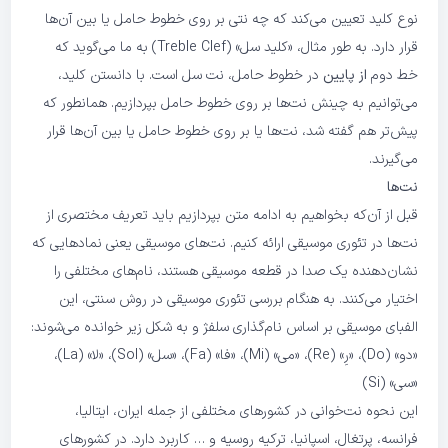
نوع کلید تعیین می‌کند که چه نتی بر روی خطوط حامل یا بین آن‌ها
قرار دارد. به طور مثال، «کلید سل» (Treble Clef) به ما می‌گوید که
خط دوم
از پایین
در خطوط حامل، نت سل است. با دانستن کلید،
می‌توانیم به چینش نت‌ها بر روی خطوط حامل بپردازیم. همانطور که
پیش‌تر هم گفته شد، نت‌ها یا بر روی خطوط حامل یا بین آن‌ها قرار
می‌گیرند.
نت‌ها
قبل از آن‌که بخواهیم به ادامه متن بپردازیم باید تعریف مختصری از
نت‌ها در تئوری موسیقی ارائه کنیم. نت‌های موسیقی یعنی نمادهایی که
نشان‌دهنده یک صدا در قطعه موسیقی هستند، نام‌های مختلفی را
اختیار می‌کنند. به هنگام بررسی تئوری موسیقی در روش سنتی، این
الفبای موسیقی بر اساس نام‌گذاری سلفژ و به شکل زیر خوانده می‌شوند:
«دو» (Do)، «رِ» (Re)، «می» (Mi)، «فا» (Fa)، «سل» (Sol)، «لا» (La)،
«سی» (Si)
این نحوه نت‌خوانی در کشورهای مختلفی از جمله ایران، ایتالیا،
فرانسه، پرتغال، اسپانیا، ترکیه روسیه و … کاربرد دارد. در کشورهای