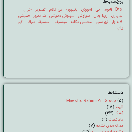
برچسب‌ها
Bts
آلبوم
ابی
اموزش
بتهوون
بی کلام
تصویر
خزان
زدبازی
زیبا جان
سیاوش
سیاوش قمیشی
شادمهر
قمیشی
لاله زار
لهراسبی
محسن یگانه
موسیقی
موسیقی شرقی
کی
پاپ
دسته‌ها
Maestro Rahimi Art Group
(5)
آلبوم
(18)
آهنگ
(63)
پادکست
(9)
دسته‌بندی نشده
(7)
دکلمه انجمن پیپ
(39)