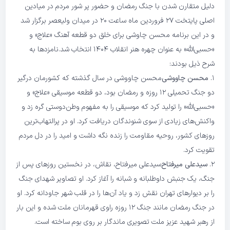
دلیل متقارن شدن با جنگ رمضان و حضور پر شور مردم در میادین
اصلی پایتخت ۲۷ فروردین ماه ساعت ۲۰ در میدان ولیعصر برگزار شد
و در این برنامه محسن چاوشی برای خلق دو قطعه آهنگ «علاج» و
«حسبی‌الله» به‌ عنوان چهره هنر انقلاب ۱۴۰۴ انتخاب شد.
نامزدها به
شرح ذیل بودند:
۱.
محسن چاووشی
محسن چاووشی در سال گذشته که کشورمان درگیر
دو جنگ تحمیلی ۱۲ روزه و رمضان بود، دو قطعه موسیقی «علاج» و
«حسبی‌الله» را تولید کرد که موسیقی را به مفهوم وطن‌دوستی گره زد و
واکنش‌های زیادی از سوی شنوندگان دریافت کرد. او در پرالتهاب‌ترین
روزهای کشور، روحیه مقاومت را زنده نگه داشت و امید را در دل مردم
تقویت کرد.
۲.
سیدعلی میرفتاح
سیدعلی میرفتاح، نقاش، در نخستین روزهای پس از
جنگ، یک جنبش داوطلبانه و شبانه را آغاز کرد. او تصاویر شهدای جنگ
را بر دیوارهای تهران نقش زد و یاد آن‌ها را در قلب شهر جاودانه کرد. او
در جنگ رمضان مانند جنگ ۱۲ روزه راوی قهرمانان ملت شده و این بار
از رهبر شهید عزیز ملت تصویری ماندگار بر روی بوم ساخته است.